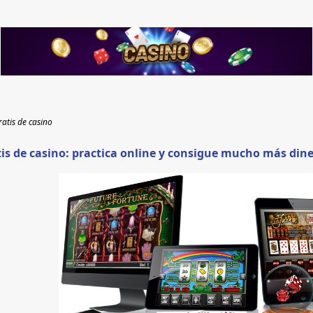
ratis de casino
tis de casino: practica online y consigue mucho más din