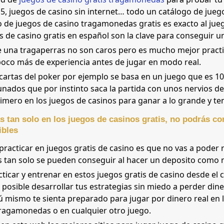
 5, juegos de casino sin internet… todo un catálogo de jueg
o de juegos de casino tragamonedas gratis es exacto al jueg
s de casino gratis en español son la clave para conseguir un
e una tragaperras no son caros pero es mucho mejor pract
poco más de experiencia antes de jugar en modo real.
 cartas del poker por ejemplo se basa en un juego que es 10
unados que por instinto saca la partida con unos nervios 
rimero en los juegos de casinos para ganar a lo grande y te
as tan solo en los juegos de casinos gratis, no podrás c
ibles
practicar en juegos gratis de casino es que no vas a poder 
 tan solo se pueden conseguir al hacer un deposito como 
ticar y entrenar en estos juegos gratis de casino desde el 
s posible desarrollar tus estrategias sin miedo a perder dine
ú mismo te sienta preparado para jugar por dinero real en l
ragamonedas o en cualquier otro juego.