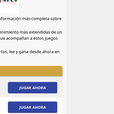
 información más completa sobre
tenimiento más extendidas de un
 que acompañan a estos juegos
tos, lee y gana desde ahora en
JUGAR AHORA
JUGAR AHORA