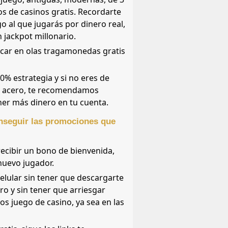
os de casinos gratis. Recordarte
o al que jugarás por dinero real,
 jackpot millonario.
icar en olas tragamonedas gratis
0% estrategia y si no eres de
de acero, te recomendamos
ner más dinero en tu cuenta.
onseguir las promociones que
recibir un bono de bienvenida,
nuevo jugador.
celular sin tener que descargarte
ro y sin tener que arriesgar
os juego de casino, ya sea en las