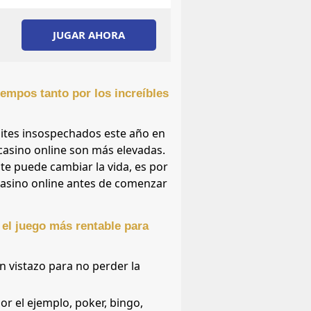
JUGAR AHORA
empos tanto por los increíbles
mites insospechados este año en
casino online son más elevadas.
 te puede cambiar la vida, es por
 casino online antes de comenzar
 el juego más rentable para
 vistazo para no perder la
r el ejemplo, poker, bingo,