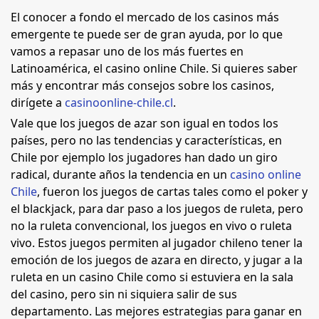
El conocer a fondo el mercado de los casinos más
emergente te puede ser de gran ayuda, por lo que
vamos a repasar uno de los más fuertes en
Latinoamérica, el casino online Chile. Si quieres saber
más y encontrar más consejos sobre los casinos,
dirígete a
casinoonline-chile.cl
.
Vale que los juegos de azar son igual en todos los
países, pero no las tendencias y características, en
Chile por ejemplo los jugadores han dado un giro
radical, durante años la tendencia en un
casino online
Chile
, fueron los juegos de cartas tales como el poker y
el blackjack, para dar paso a los juegos de ruleta, pero
no la ruleta convencional, los juegos en vivo o ruleta
vivo. Estos juegos permiten al jugador chileno tener la
emoción de los juegos de azara en directo, y jugar a la
ruleta en un casino Chile como si estuviera en la sala
del casino, pero sin ni siquiera salir de sus
departamento. Las mejores estrategias para ganar en