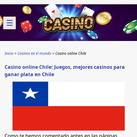
☰
Inicio
Casinos en el mundo
Casino online Chile
Casino online Chile: Juegos, mejores casinos para
ganar plata en Chile
Como te hemos comentado antes en las páginas