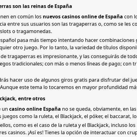
erras son las reinas de España
ienen en común los
nuevos casinos online de España
con lo
cia entre sus usuarios son las tragaperras o, como se les c
 slots o tragamonedas.
español pasa más tiempo intentando hacer combinaciones 
quier otro juego. Por lo tanto, la variedad de títulos dispon
 de tragaperras es impresionante, y las conseguirás de todo
juegos tradicionales; con más o menos líneas de pago; con t
drás hacer uso de algunos giros gratis para disfrutar del j
! Aunque este tema lo tocaremos en mayor profundidad más
ckjack, entre otros
e un
casino online España
no se queda, obviamente, en las 
juegos como la ruleta, el Blackjack, el póker, el baccarat, l
llos, como es el caso de la ruleta y el Blackjack, incluso lo
res casinos. ¡Así es! Tienes la opción de interactuar con cr