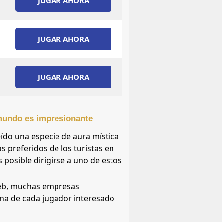
JUGAR AHORA
JUGAR AHORA
JUGAR AHORA
 mundo es impresionante
ído una especie de aura mística
s preferidos de los turistas en
posible dirigirse a uno de estos
a web, muchas empresas
tuna de cada jugador interesado