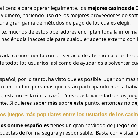
la licencia para operar legalmente, los
mejores casinos de 
 y dinero, haciendo uso de los mejores proveedores de sof
una gran gama de métodos de pago de los cuales elegir.
rte, muchos de estos operadores encriptan toda la informa
 haciéndola inaccesible para cualquier agente externo con 
 cada casino cuenta con un servicio de atención al cliente 
e todos los usuarios, así como de ayudarlos a solventar cu
español, por lo tanto, ha visto que es posible jugar con má
la cantidad de personas que están participando nunca habí
, esta no es la única razón. Y es que la variedad de los jue
te. Si quieres saber más sobre este punto, entonces no dejes
los juegos más populares entre los usuarios de los casi
nos online españoles
tienes un gran catálogo de juegos de t
puestas de forma segura y responsable. ¡Basta con visitar 