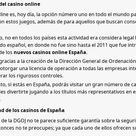
del casino online
nline es, hoy día, la opción número uno en todo el mundo p
con estos juegos, además de para aquellos que buscan cons
, no en todos los países esta actividad era considera legal 
do español, en donde no fue sino hasta el 2011 que fue intr
de los
nuevos casinos online España
.
 gracias a la creación de la Dirección General de Ordenación 
otorgar una licencia de operación a todas las empresas in
rar los rigurosos controles.
sto, si estás en España, podrás visitar un gran número de cas
es divertirte jugando a los títulos más representativos en
.
ad de los casinos de España
ol de la DGOJ no te parece suficiente garantía sobre la segu
ntonces no te preocupes; ya que cada uno de ellos ofrecen 