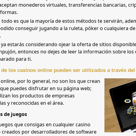
aceptan monederos virtuales, transferencias bancarias, c
 formas.
 todo es que la mayoría de estos métodos te servirán, adem
odido conseguir jugando a la ruleta, póker o cualquiera de 
.
a estarás considerando ojear la oferta de sitios disponibles
ujón, entonces no dejes de leer la información sobre los
rado para ti.
de los casinos online pueden ser utilizados a través del
 online, por lo general, no son los que crean
 que puedes disfrutar en su página web;
ilizan los productos de empresas
das y reconocidas en el área.
s de juegos
 juegos que consigas en cualquier casino
 creados por desarrolladores de software