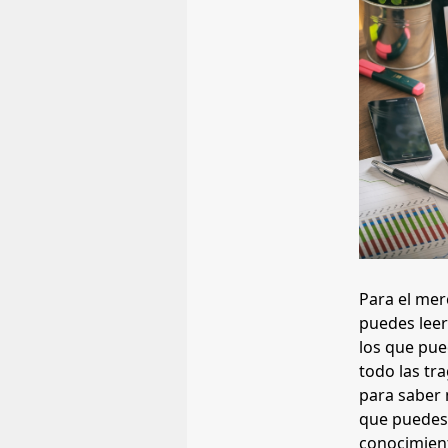
Para el mer
puedes lee
los que pue
todo las tr
para saber 
que puedes 
conocimient