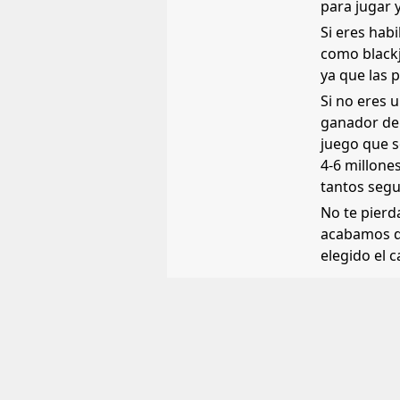
para jugar 
Si eres hab
como blackj
ya que las 
Si no eres 
ganador de 
juego que s
4-6 millone
tantos segu
No te pierd
acabamos de
elegido el 