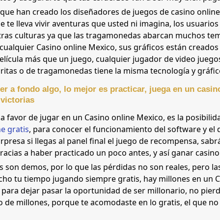
 que han creado los diseñadores de juegos de casino onlin
e te lleva vivir aventuras que usted ni imagina, los usuario
ras culturas ya que las tragamonedas abarcan muchos tem
cualquier Casino online Mexico, sus gráficos están creados 
elícula más que un juego, cualquier jugador de video juegos
itas o de tragamonedas tiene la misma tecnología y gráfic
r a fondo algo, lo mejor es practicar, juega en un casino
victorias
a favor de jugar en un Casino online Mexico, es la posibili
e gratis
, para conocer el funcionamiento del software y el de
rpresa si llegas al panel final el juego de recompensa, sab
cias a haber practicado un poco antes, y así ganar casino e
s son demos, por lo que las pérdidas no son reales, pero l
ho tu tiempo jugando siempre gratis, hay millones en un 
 para dejar pasar la oportunidad de ser millonario, no pier
 de millones, porque te acomodaste en lo gratis, el que n