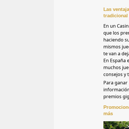
Las ventaja
tradicional
En un Casin
que los pr
haciendo su
mismos jueg
te van a de
En España e
muchos jueg
consejos y 
Para ganar 
información
premios gig
Promociones
más