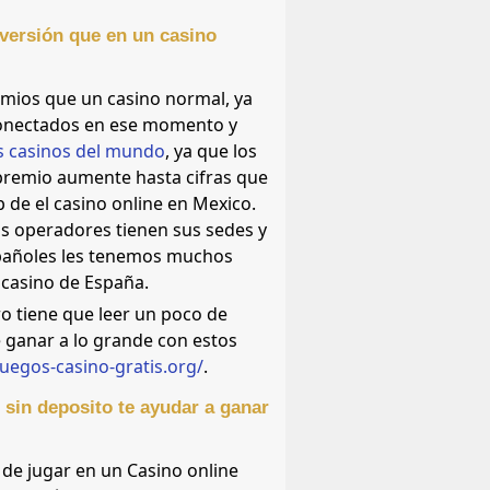
iversión que en un casino
emios que un casino normal, ya
conectados en ese momento y
s casinos del mundo
, ya que los
 premio aumente hasta cifras que
 de el casino online en Mexico.
los operadores tienen sus sedes y
spañoles les tenemos muchos
 casino de España.
o tiene que leer un poco de
 ganar a lo grande con estos
uegos-casino-gratis.org/
.
 sin deposito te ayudar a ganar
 de jugar en un Casino online